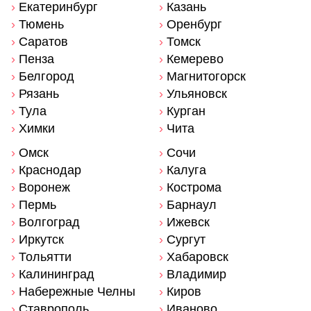
›
Екатеринбург
›
Казань
›
Тюмень
›
Оренбург
›
Саратов
›
Томск
›
Пенза
›
Кемерево
›
Белгород
›
Магнитогорск
›
Рязань
›
Ульяновск
›
Тула
›
Курган
›
Химки
›
Чита
›
Омск
›
Сочи
›
Краснодар
›
Калуга
›
Воронеж
›
Кострома
›
Пермь
›
Барнаул
›
Волгоград
›
Ижевск
›
Иркутск
›
Сургут
›
Тольятти
›
Хабаровск
›
Калининград
›
Владимир
›
Набережные Челны
›
Киров
›
Ставрополь
›
Иваново