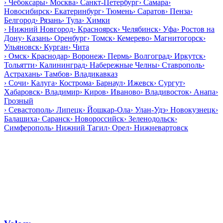
›
Чебоксары
›
Москва
›
Санкт-Петербург
›
Самара
›
Новосибирск
›
Екатеринбург
›
Тюмень
›
Саратов
›
Пенза
›
Белгород
›
Рязань
›
Тула
›
Химки
›
Нижний Новгород
›
Красноярск
›
Челябинск
›
Уфа
›
Ростов на
Дону
›
Казань
›
Оренбург
›
Томск
›
Кемерево
›
Магнитогорск
›
Ульяновск
›
Курган
›
Чита
›
Омск
›
Краснодар
›
Воронеж
›
Пермь
›
Волгоград
›
Иркутск
›
Тольятти
›
Калининград
›
Набережные Челны
›
Ставрополь
›
Астрахань
›
Тамбов
›
Владикавказ
›
Сочи
›
Калуга
›
Кострома
›
Барнаул
›
Ижевск
›
Сургут
›
Хабаровск
›
Владимир
›
Киров
›
Иваново
›
Владивосток
›
Анапа
›
Грозный
›
Севастополь
›
Липецк
›
Йошкар-Ола
›
Улан-Удэ
›
Новокузнецк
›
Балашиха
›
Саранск
›
Новороссийск
›
Зеленодольск
›
Симферополь
›
Нижний Тагил
›
Орел
›
Нижневартовск