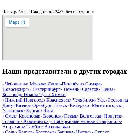
Часы работы: Ежедневно 24/7, без выходных
Наши представители в других городах
›
Чебоксары
›
Москва
›
Санкт-Петербург
›
Самара
›
Новосибирск
›
Екатеринбург
›
Тюмень
›
Саратов
›
Пенза
›
Белгород
›
Рязань
›
Тула
›
Химки
›
Нижний Новгород
›
Красноярск
›
Челябинск
›
Уфа
›
Ростов на
Дону
›
Казань
›
Оренбург
›
Томск
›
Кемерево
›
Магнитогорск
›
Ульяновск
›
Курган
›
Чита
›
Омск
›
Краснодар
›
Воронеж
›
Пермь
›
Волгоград
›
Иркутск
›
Тольятти
›
Калининград
›
Набережные Челны
›
Ставрополь
›
Астрахань
›
Тамбов
›
Владикавказ
›
Сочи
›
Калуга
›
Кострома
›
Барнаул
›
Ижевск
›
Сургут
›