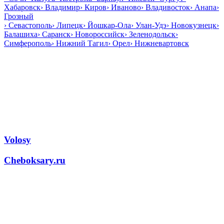
Хабаровск
›
Владимир
›
Киров
›
Иваново
›
Владивосток
›
Анапа
›
Грозный
›
Севастополь
›
Липецк
›
Йошкар-Ола
›
Улан-Удэ
›
Новокузнецк
›
Балашиха
›
Саранск
›
Новороссийск
›
Зеленодольск
›
Симферополь
›
Нижний Тагил
›
Орел
›
Нижневартовск
Volosy
Cheboksary.ru