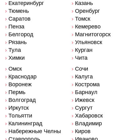
›
Екатеринбург
›
Казань
›
Тюмень
›
Оренбург
›
Саратов
›
Томск
›
Пенза
›
Кемерево
›
Белгород
›
Магнитогорск
›
Рязань
›
Ульяновск
›
Тула
›
Курган
›
Химки
›
Чита
›
Омск
›
Сочи
›
Краснодар
›
Калуга
›
Воронеж
›
Кострома
›
Пермь
›
Барнаул
›
Волгоград
›
Ижевск
›
Иркутск
›
Сургут
›
Тольятти
›
Хабаровск
›
Калининград
›
Владимир
›
Набережные Челны
›
Киров
›
Ставрополь
›
Иваново