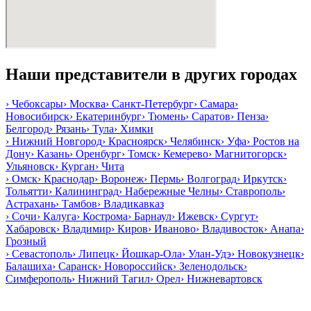
Наши представители в других городах
›
Чебоксары
›
Москва
›
Санкт-Петербург
›
Самара
›
Новосибирск
›
Екатеринбург
›
Тюмень
›
Саратов
›
Пенза
›
Белгород
›
Рязань
›
Тула
›
Химки
›
Нижний Новгород
›
Красноярск
›
Челябинск
›
Уфа
›
Ростов на
Дону
›
Казань
›
Оренбург
›
Томск
›
Кемерево
›
Магнитогорск
›
Ульяновск
›
Курган
›
Чита
›
Омск
›
Краснодар
›
Воронеж
›
Пермь
›
Волгоград
›
Иркутск
›
Тольятти
›
Калининград
›
Набережные Челны
›
Ставрополь
›
Астрахань
›
Тамбов
›
Владикавказ
›
Сочи
›
Калуга
›
Кострома
›
Барнаул
›
Ижевск
›
Сургут
›
Хабаровск
›
Владимир
›
Киров
›
Иваново
›
Владивосток
›
Анапа
›
Грозный
›
Севастополь
›
Липецк
›
Йошкар-Ола
›
Улан-Удэ
›
Новокузнецк
›
Балашиха
›
Саранск
›
Новороссийск
›
Зеленодольск
›
Симферополь
›
Нижний Тагил
›
Орел
›
Нижневартовск