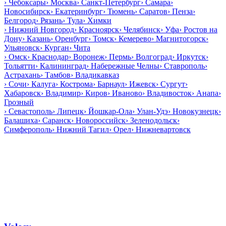
›
Чебоксары
›
Москва
›
Санкт-Петербург
›
Самара
›
Новосибирск
›
Екатеринбург
›
Тюмень
›
Саратов
›
Пенза
›
Белгород
›
Рязань
›
Тула
›
Химки
›
Нижний Новгород
›
Красноярск
›
Челябинск
›
Уфа
›
Ростов на
Дону
›
Казань
›
Оренбург
›
Томск
›
Кемерево
›
Магнитогорск
›
Ульяновск
›
Курган
›
Чита
›
Омск
›
Краснодар
›
Воронеж
›
Пермь
›
Волгоград
›
Иркутск
›
Тольятти
›
Калининград
›
Набережные Челны
›
Ставрополь
›
Астрахань
›
Тамбов
›
Владикавказ
›
Сочи
›
Калуга
›
Кострома
›
Барнаул
›
Ижевск
›
Сургут
›
Хабаровск
›
Владимир
›
Киров
›
Иваново
›
Владивосток
›
Анапа
›
Грозный
›
Севастополь
›
Липецк
›
Йошкар-Ола
›
Улан-Удэ
›
Новокузнецк
›
Балашиха
›
Саранск
›
Новороссийск
›
Зеленодольск
›
Симферополь
›
Нижний Тагил
›
Орел
›
Нижневартовск