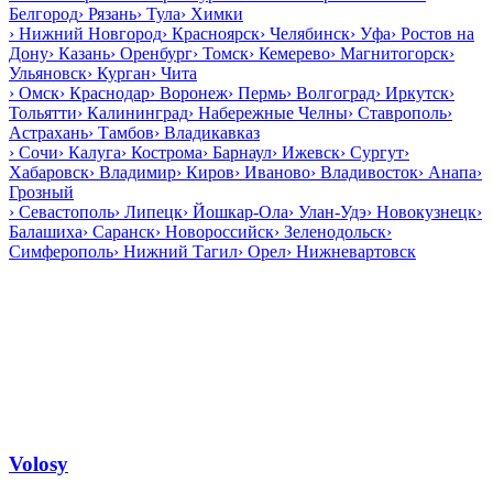
Белгород
›
Рязань
›
Тула
›
Химки
›
Нижний Новгород
›
Красноярск
›
Челябинск
›
Уфа
›
Ростов на
Дону
›
Казань
›
Оренбург
›
Томск
›
Кемерево
›
Магнитогорск
›
Ульяновск
›
Курган
›
Чита
›
Омск
›
Краснодар
›
Воронеж
›
Пермь
›
Волгоград
›
Иркутск
›
Тольятти
›
Калининград
›
Набережные Челны
›
Ставрополь
›
Астрахань
›
Тамбов
›
Владикавказ
›
Сочи
›
Калуга
›
Кострома
›
Барнаул
›
Ижевск
›
Сургут
›
Хабаровск
›
Владимир
›
Киров
›
Иваново
›
Владивосток
›
Анапа
›
Грозный
›
Севастополь
›
Липецк
›
Йошкар-Ола
›
Улан-Удэ
›
Новокузнецк
›
Балашиха
›
Саранск
›
Новороссийск
›
Зеленодольск
›
Симферополь
›
Нижний Тагил
›
Орел
›
Нижневартовск
Volosy