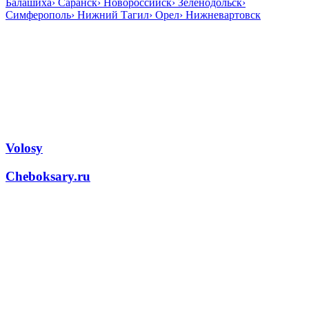
Балашиха
›
Саранск
›
Новороссийск
›
Зеленодольск
›
Симферополь
›
Нижний Тагил
›
Орел
›
Нижневартовск
Volosy
Cheboksary.ru