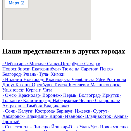
Наши представители в других городах
›
Чебоксары
›
Москва
›
Санкт-Петербург
›
Самара
›
Новосибирск
›
Екатеринбург
›
Тюмень
›
Саратов
›
Пенза
›
Белгород
›
Рязань
›
Тула
›
Химки
›
Нижний Новгород
›
Красноярск
›
Челябинск
›
Уфа
›
Ростов на
Дону
›
Казань
›
Оренбург
›
Томск
›
Кемерево
›
Магнитогорск
›
Ульяновск
›
Курган
›
Чита
›
Омск
›
Краснодар
›
Воронеж
›
Пермь
›
Волгоград
›
Иркутск
›
Тольятти
›
Калининград
›
Набережные Челны
›
Ставрополь
›
Астрахань
›
Тамбов
›
Владикавказ
›
Сочи
›
Калуга
›
Кострома
›
Барнаул
›
Ижевск
›
Сургут
›
Хабаровск
›
Владимир
›
Киров
›
Иваново
›
Владивосток
›
Анапа
›
Грозный
›
Севастополь
›
Липецк
›
Йошкар-Ола
›
Улан-Удэ
›
Новокузнецк
›